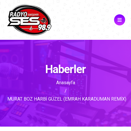
Haberler
Anasayfa
MURAT BOZ HARBİ GÜZEL (EMRAH KARADUMAN REMİX)